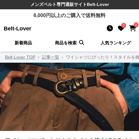
メンズベルト
専門通販サイト
Belt-Lover
6,000
円以上のご購入で送料無料
0
0
Belt-Lover
新着商品
商品を検索
人気ランキング
Belt-Lover TOP
›
記事一覧
›
ワイシャツにぴったり！スタイルを格