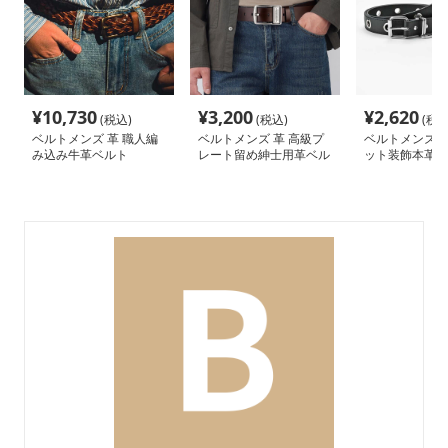
¥
10,730
¥
3,200
¥
2,620
(税込)
(税込)
(税込
ベルトメンズ 革 職人編
ベルトメンズ 革 高級プ
ベルトメンズ 革
み込み牛革ベルト
レート留め紳士用革ベル
ット装飾本革ベ
ト