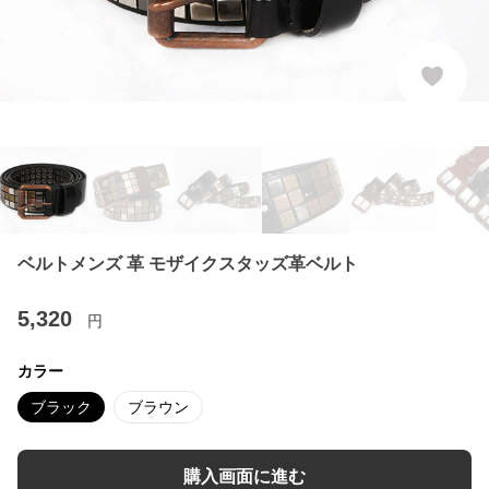
ベルトメンズ 革 モザイクスタッズ革ベルト
5,320
円
カラー
ブラック
ブラウン
購入画面に進む