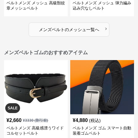
ベルトメンズ メッシュ 高級獣紋
ベルトメンズ メッシュ 弾力編み
章メッシュベルト
込み穴なしベルト
›
メンズベルト
の
メッシュ
一覧へ
メンズベルトゴムのおすすめアイテム
SALE
¥
2,660
¥
4,880
(税込)
¥
3330
(割引前)
ベルトメンズ 高級感漂うワイド
ベルトメンズ ゴム スマート自動
コルセットベルト
装着ゴムベルト