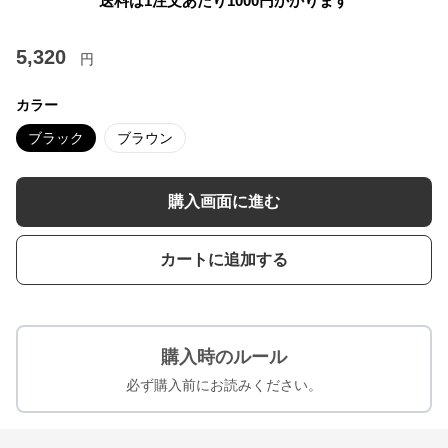
送料は1注文あたり
1000
円かかります
5,320
円
カラー
ブラック
ブラウン
購入画面に進む
カートに追加する
購入時のルール
必ず購入前にお読みください。