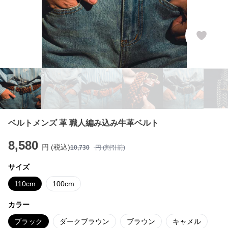
ベルトメンズ 革 職人編み込み牛革ベルト
8,580
円 (税込)
10,730
円 (割引前)
サイズ
110cm
100cm
カラー
ブラック
ダークブラウン
ブラウン
キャメル