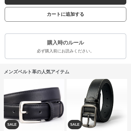
カートに追加する
購入時のルール
必ず購入前にお読みください。
メンズベルト革の人気アイテム
SALE
SALE