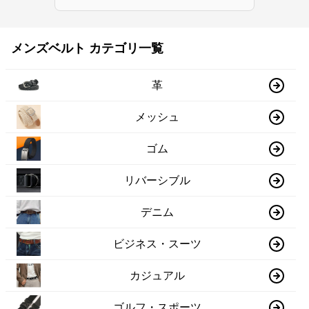
メンズベルト カテゴリ一覧
革
メッシュ
ゴム
リバーシブル
デニム
ビジネス・スーツ
カジュアル
ゴルフ・スポーツ