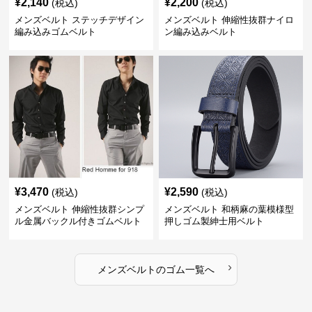
¥
2,140
¥
2,200
(税込)
(税込)
メンズベルト ステッチデザイン
メンズベルト 伸縮性抜群ナイロ
編み込みゴムベルト
ン編み込みベルト
¥
3,470
¥
2,590
(税込)
(税込)
メンズベルト 伸縮性抜群シンプ
メンズベルト 和柄麻の葉模様型
ル金属バックル付きゴムベルト
押しゴム製紳士用ベルト
›
メンズベルト
の
ゴム
一覧へ