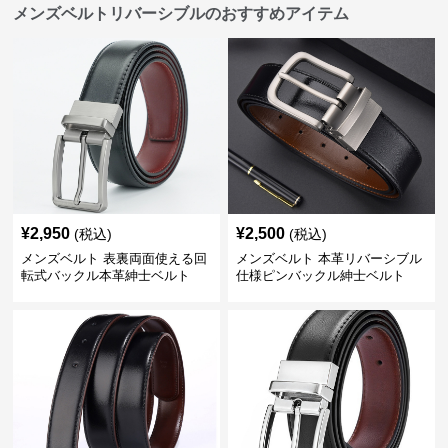
メンズベルトリバーシブルのおすすめアイテム
¥
2,950
¥
2,500
(税込)
(税込)
メンズベルト 表裏両面使える回
メンズベルト 本革リバーシブル
転式バックル本革紳士ベルト
仕様ピンバックル紳士ベルト