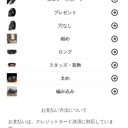
プレゼント
穴なし
細め
ロング
スタッズ・装飾
太め
編み込み
お支払い方法について
お支払いは、クレジットカード決済に対応していま