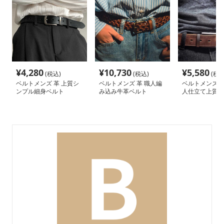
¥
4,280
¥
10,730
¥
5,580
(税込)
(税込)
(税込
ベルトメンズ 革 上質シ
ベルトメンズ 革 職人編
ベルトメンズ 革
ンプル細身ベルト
み込み牛革ベルト
人仕立て上質牛