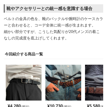
靴やアクセサリーとの統一感を意識する場合
ベルトの金具の色を、靴のバックルや腕時計のケースカラ
ーと合わせると、コーデ全体に統一感が生まれます。
細かい部分ですが、こうした気配りが20代メンズの着こ
なしの完成度を底上げしてくれます。
今回紹介する商品一覧
¥
4,280
¥
10,730
¥
5,580
(税込)
(税込)
(税込