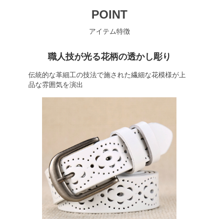
POINT
アイテム特徴
職人技が光る花柄の透かし彫り
伝統的な革細工の技法で施された繊細な花模様が上
品な雰囲気を演出