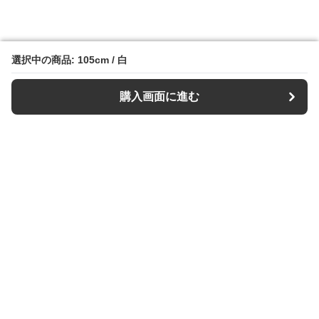
選択中の商品: 105cm / 白
選択中の商品: 105cm / 白
購入画面に進む
購入画面に進む
Belt-Lover
について