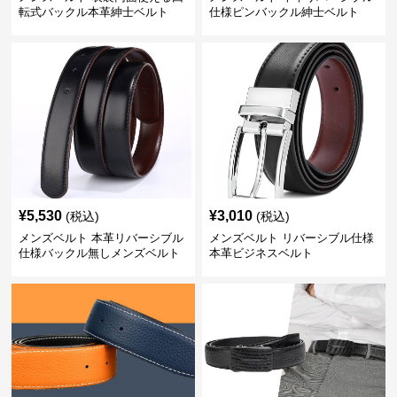
転式バックル本革紳士ベルト
仕様ピンバックル紳士ベルト
¥
5,530
¥
3,010
(税込)
(税込)
メンズベルト 本革リバーシブル
メンズベルト リバーシブル仕様
仕様バックル無しメンズベルト
本革ビジネスベルト