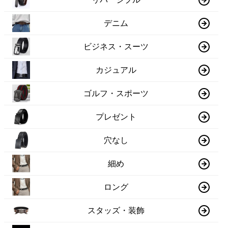
デニム
ビジネス・スーツ
カジュアル
ゴルフ・スポーツ
プレゼント
穴なし
細め
ロング
スタッズ・装飾