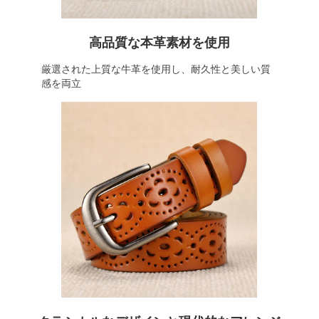
高品質な本革素材を使用
厳選された上質な牛革を使用し、耐久性と美しい質
感を両立