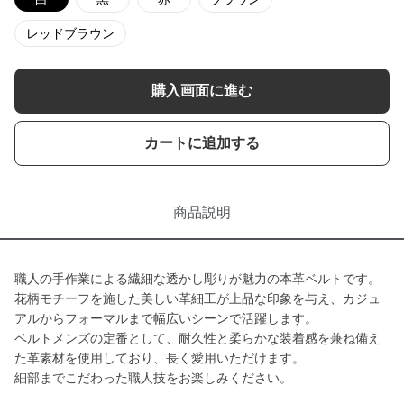
レッドブラウン
購入画面に進む
カートに追加する
商品説明
職人の手作業による繊細な透かし彫りが魅力の本革ベルトです。
花柄モチーフを施した美しい革細工が上品な印象を与え、カジュ
アルからフォーマルまで幅広いシーンで活躍します。
ベルトメンズの定番として、耐久性と柔らかな装着感を兼ね備え
た革素材を使用しており、長く愛用いただけます。
細部までこだわった職人技をお楽しみください。