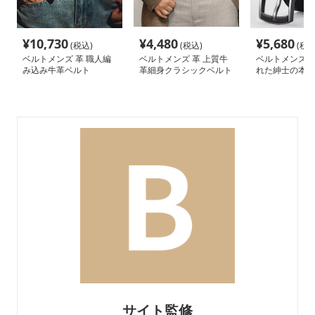
¥
10,730
¥
4,480
¥
5,680
(税込)
(税込)
(税込
ベルトメンズ 革 職人編
ベルトメンズ 革 上質牛
ベルトメンズ 革
み込み牛革ベルト
革細身クラシックベルト
れた紳士の本革
サイト監修