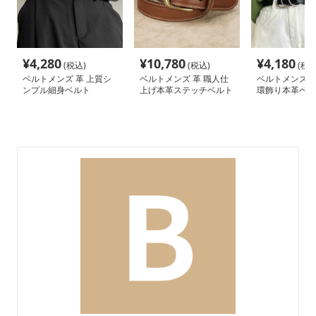
¥
4,280
¥
10,780
¥
4,180
(税込)
(税込)
(税込
ベルトメンズ 革 上質シ
ベルトメンズ 革 職人仕
ベルトメンズ 革
ンプル細身ベルト
上げ本革ステッチベルト
環飾り本革ベル