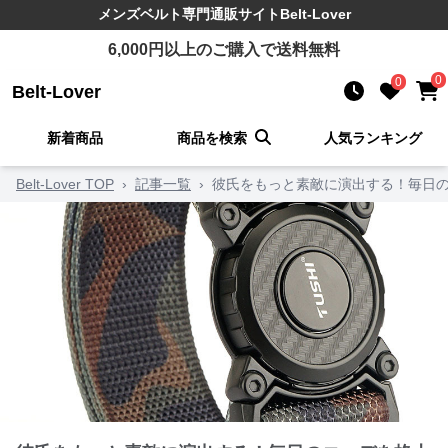
メンズベルト
専門通販サイト
Belt-Lover
6,000
円以上のご購入で送料無料
0
0
Belt-Lover
新着商品
商品を検索
人気ランキング
Belt-Lover TOP
›
記事一覧
›
彼氏をもっと素敵に演出する！毎日の