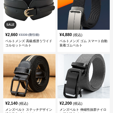
SALE
¥
2,660
¥
4,880
(税込)
¥
3330
(割引前)
ベルトメンズ 高級感漂うワイド
ベルトメンズ ゴム スマート自動
コルセットベルト
装着ゴムベルト
¥
2,140
¥
2,200
(税込)
(税込)
メンズベルト ステッチデザイン
メンズベルト 伸縮性抜群ナイロ