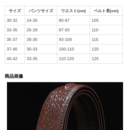
サイズ
パンツサイズ
ウエスト(cm)
ベルト長(cm)
30-32
24-26
80-87
105
33-35
26-28
87-93
110
35-37
28-30
93-100
115
37-40
30-33
100-110
120
40-42
33-35
110-120
125
商品画像