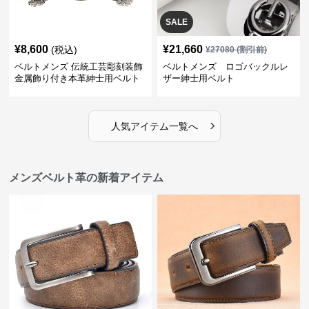
SALE
¥
8,600
¥
21,660
(税込)
¥
27080
(割引前)
ベルトメンズ 伝統工芸彫刻装飾
ベルトメンズ ロゴバックルレ
金属飾り付き本革紳士用ベルト
ザー紳士用ベルト
›
人気アイテム一覧へ
メンズベルト革の新着アイテム