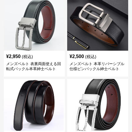
¥
2,950
¥
2,500
(税込)
(税込)
メンズベルト 表裏両面使える回
メンズベルト 本革リバーシブル
転式バックル本革紳士ベルト
仕様ピンバックル紳士ベルト