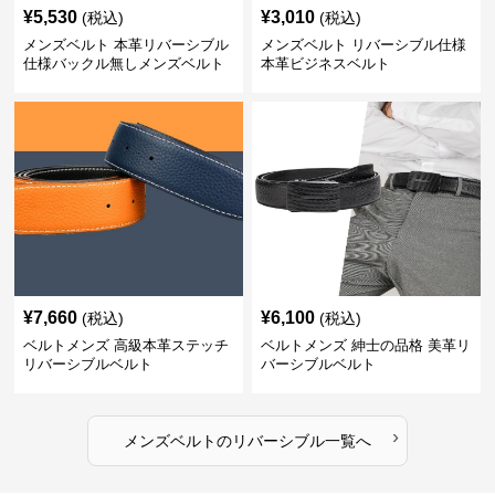
¥
5,530
¥
3,010
(税込)
(税込)
メンズベルト 本革リバーシブル
メンズベルト リバーシブル仕様
仕様バックル無しメンズベルト
本革ビジネスベルト
¥
7,660
¥
6,100
(税込)
(税込)
ベルトメンズ 高級本革ステッチ
ベルトメンズ 紳士の品格 美革リ
リバーシブルベルト
バーシブルベルト
›
メンズベルト
の
リバーシブル
一覧へ