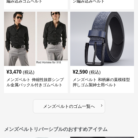
編み込みゴムベルト
ン編み込みベルト
¥
3,470
¥
2,590
(税込)
(税込)
メンズベルト 伸縮性抜群シンプ
メンズベルト 和柄麻の葉模様型
ル金属バックル付きゴムベルト
押しゴム製紳士用ベルト
›
メンズベルト
の
ゴム
一覧へ
メンズベルトリバーシブルのおすすめアイテム