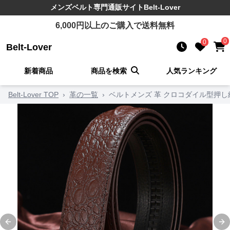
メンズベルト
専門通販サイト
Belt-Lover
6,000
円以上のご購入で送料無料
0
0
Belt-Lover
新着商品
商品を検索
人気ランキング
Belt-Lover TOP
›
革の一覧
›
ベルトメンズ 革 クロコダイル型押
Previous slide
Ne