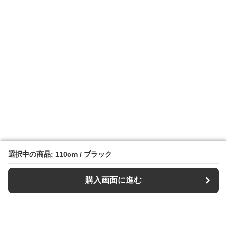
選択中の商品: 110cm / ブラック
選択中の商品: 110cm / ブラック
購入画面に進む
購入画面に進む