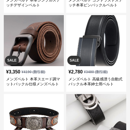
メンズベルト 本革シンプルステ
メンズベルト コントラストステ
ッチデザインベルト
ッチ本革ピンバックルベルト
SALE
SALE
¥
3,350
¥
2,780
¥
4190
(割引前)
¥
3480
(割引前)
メンズベルト 本革スエード調マ
メンズベルト 高級感漂う自動式
ットバックル仕様メンズベルト
バックル本革紳士用ベルト