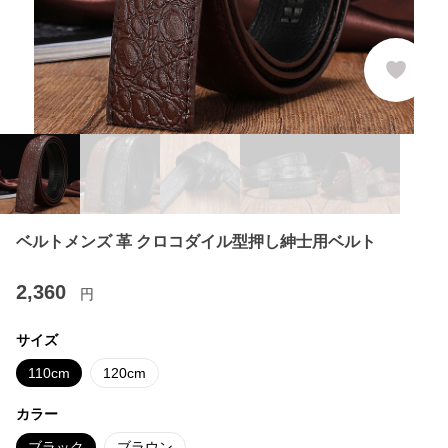
ベルトメンズ 革 クロコダイル型押し紳士用ベルト
2,360
円
サイズ
110cm
120cm
カラー
ブラック
ブラウン