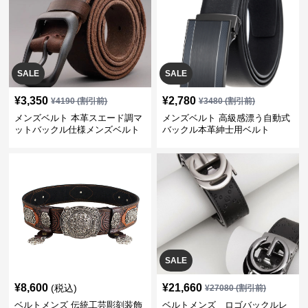
SALE
SALE
¥
3,350
¥
2,780
¥
4190
(割引前)
¥
3480
(割引前)
メンズベルト 本革スエード調マ
メンズベルト 高級感漂う自動式
ットバックル仕様メンズベルト
バックル本革紳士用ベルト
SALE
¥
8,600
¥
21,660
(税込)
¥
27080
(割引前)
ベルトメンズ 伝統工芸彫刻装飾
ベルトメンズ ロゴバックルレ