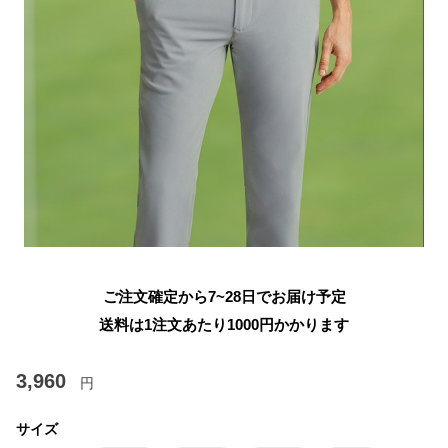
ご注文確定から7~28日でお届け予定
送料は1注文あたり
1000
円かかります
3,960
円
サイズ