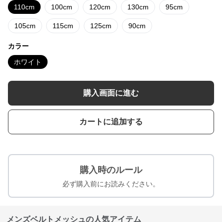
110cm
100cm
120cm
130cm
95cm
105cm
115cm
125cm
90cm
カラー
ホワイト
購入画面に進む
カートに追加する
購入時のルール
必ず購入前にお読みください。
メンズベルトメッシュの人気アイテム