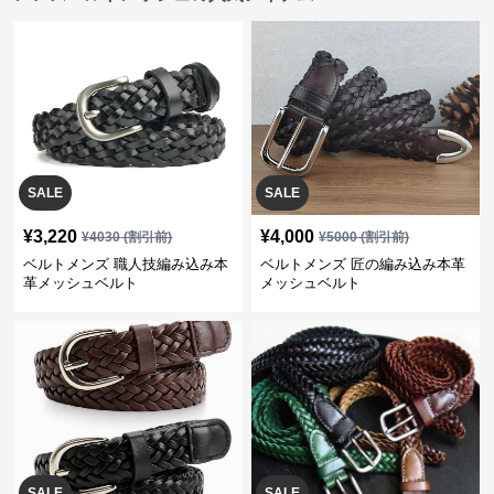
SALE
SALE
¥
3,220
¥
4,000
¥
4030
(割引前)
¥
5000
(割引前)
ベルトメンズ 職人技編み込み本
ベルトメンズ 匠の編み込み本革
革メッシュベルト
メッシュベルト
SALE
SALE