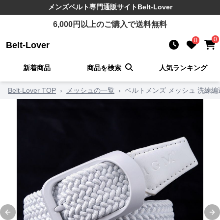
メンズベルト
専門通販サイト
Belt-Lover
6,000
円以上のご購入で送料無料
0
0
Belt-Lover
新着商品
商品を検索
人気ランキング
Belt-Lover TOP
›
メッシュの一覧
›
ベルトメンズ メッシュ 洗練
Previous slide
Ne