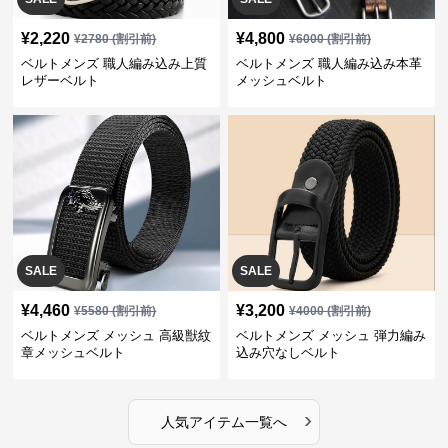
¥
2,220
¥
4,800
¥
2780
(割引前)
¥
6000
(割引前)
ベルトメンズ 職人編み込み上質
ベルトメンズ 職人編み込み本革
レザーベルト
メッシュベルト
SALE
SALE
¥
4,460
¥
3,200
¥
5580
(割引前)
¥
4000
(割引前)
ベルトメンズ メッシュ 高級獣紋
ベルトメンズ メッシュ 弾力編み
章メッシュベルト
込み穴なしベルト
›
人気アイテム一覧へ