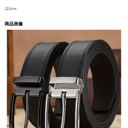
115cm
商品画像