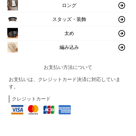
ロング
スタッズ・装飾
太め
編み込み
お支払い方法について
お支払いは、クレジットカード決済に対応していま
す。
クレジットカード