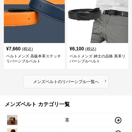
¥
7,660
¥
6,100
(税込)
(税込)
ベルトメンズ 高級本革ステッチ
ベルトメンズ 紳士の品格 美革リ
リバーシブルベルト
バーシブルベルト
›
メンズベルト
の
リバーシブル
一覧へ
メンズベルト カテゴリ一覧
革