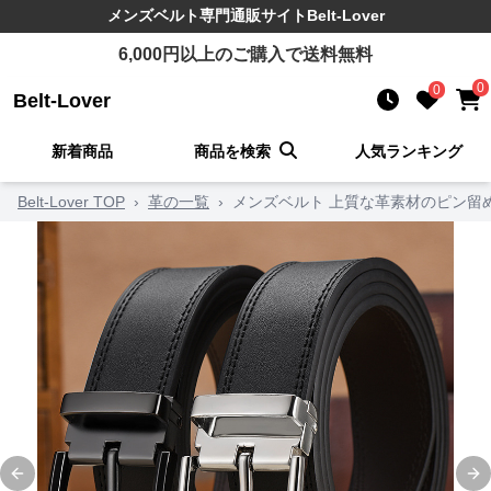
メンズベルト
専門通販サイト
Belt-Lover
6,000
円以上のご購入で送料無料
0
0
Belt-Lover
新着商品
商品を検索
人気ランキング
Belt-Lover TOP
›
革の一覧
›
メンズベルト 上質な革素材のピン留
Previous slide
Ne