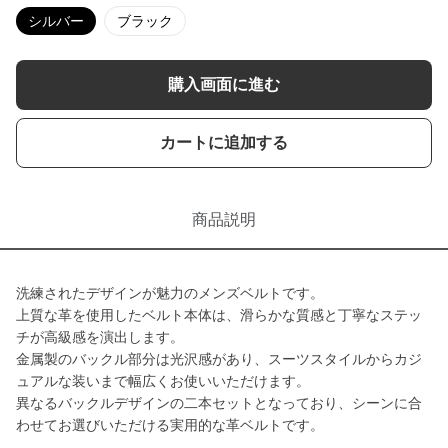
シルバー
ブラック
購入画面に進む
カートに追加する
商品説明
洗練されたデザインが魅力のメンズベルトです。
上質な革を使用したベルト本体は、滑らかな質感と丁寧なステッ
チが高級感を演出します。
金属製のバックル部分は光沢感があり、スーツスタイルからカジ
ュアルな装いまで幅広くお使いいただけます。
異なるバックルデザインの二本セットとなっており、シーンに合
わせてお選びいただける実用的な革ベルトです。