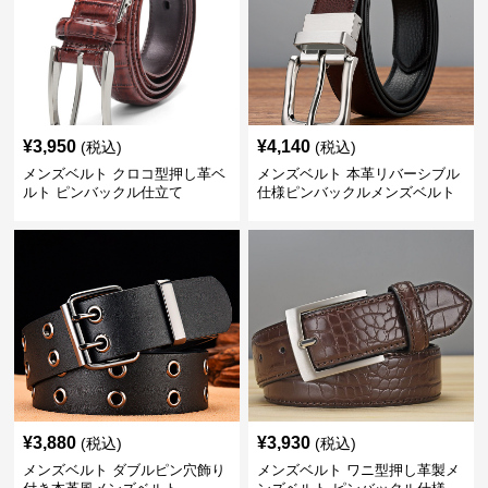
¥
3,950
¥
4,140
(税込)
(税込)
メンズベルト クロコ型押し革ベ
メンズベルト 本革リバーシブル
ルト ピンバックル仕立て
仕様ピンバックルメンズベルト
¥
3,880
¥
3,930
(税込)
(税込)
メンズベルト ダブルピン穴飾り
メンズベルト ワニ型押し革製メ