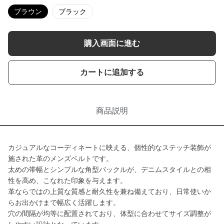
ブラウン
ブラック
購入画面に進む
カートに追加する
商品説明
カジュアルなコーディネートに映える、個性的なステッチ装飾が
施された革のメンズベルトです。
太めの帯幅とシンプルな角型バックルが、デニムスタイルとの相
性を高め、こなれた印象を与えます。
革ならではの上質な質感と耐久性を兼ね備えており、日常使いか
らお出かけまで幅広く活躍します。
穴の間隔が均等に配置されており、体型に合わせてサイズ調整が