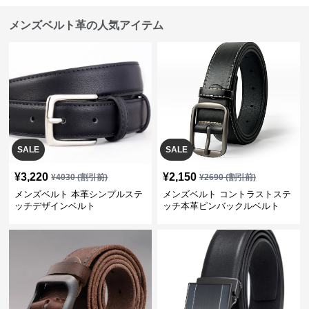
メンズベルト革の人気アイテム
SALE
SALE
¥
3,220
¥
2,150
¥
4030
(割引前)
¥
2690
(割引前)
メンズベルト 本革シンプルステ
メンズベルト コントラストステ
ッチデザインベルト
ッチ本革ピンバックルベルト