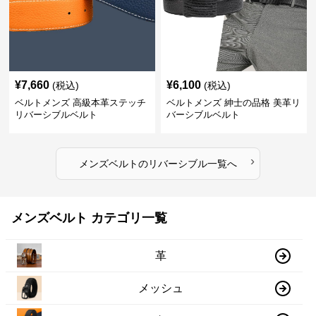
¥
7,660
¥
6,100
(税込)
(税込)
ベルトメンズ 高級本革ステッチ
ベルトメンズ 紳士の品格 美革リ
リバーシブルベルト
バーシブルベルト
›
メンズベルト
の
リバーシブル
一覧へ
メンズベルト カテゴリ一覧
革
メッシュ