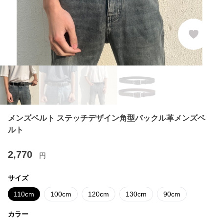
メンズベルト ステッチデザイン角型バックル革メンズベ
ルト
2,770
円
サイズ
110cm
100cm
120cm
130cm
90cm
カラー