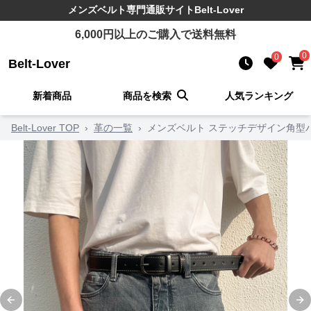
メンズベルト
専門通販サイト
Belt-Lover
6,000
円以上のご購入で送料無料
0
0
Belt-Lover
新着商品
商品を検索
人気ランキング
Belt-Lover TOP
›
革の一覧
›
メンズベルト ステッチデザイン角型
Previous slide
Ne