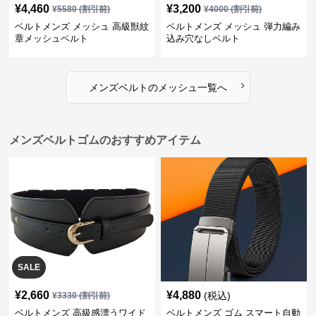
¥
4,460
¥
3,200
¥
5580
(割引前)
¥
4000
(割引前)
ベルトメンズ メッシュ 高級獣紋
ベルトメンズ メッシュ 弾力編み
章メッシュベルト
込み穴なしベルト
›
メンズベルト
の
メッシュ
一覧へ
メンズベルトゴムのおすすめアイテム
SALE
¥
2,660
¥
4,880
(税込)
¥
3330
(割引前)
ベルトメンズ 高級感漂うワイド
ベルトメンズ ゴム スマート自動