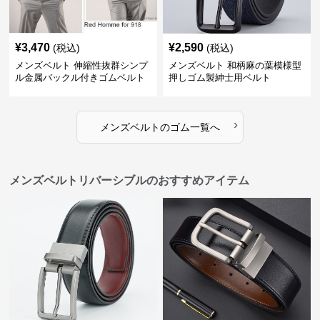
¥
3,470
¥
2,590
(税込)
(税込)
メンズベルト 伸縮性抜群シンプ
メンズベルト 和柄麻の葉模様型
ル金属バックル付きゴムベルト
押しゴム製紳士用ベルト
›
メンズベルト
の
ゴム
一覧へ
メンズベルトリバーシブルのおすすめアイテム