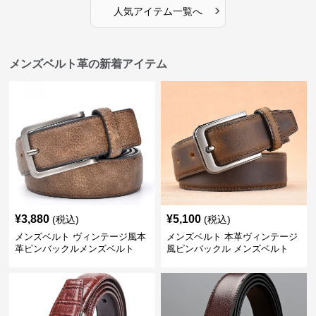
›
人気アイテム一覧へ
メンズベルト革の新着アイテム
¥
3,880
¥
5,100
(税込)
(税込)
メンズベルト ヴィンテージ風本
メンズベルト 本革ヴィンテージ
革ピンバックルメンズベルト
風ピンバックル メンズベルト