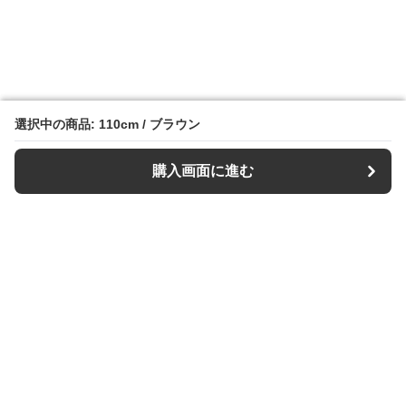
選択中の商品: 110cm / ブラウン
選択中の商品: 110cm / ブラウン
購入画面に進む
購入画面に進む
Belt-Lover
について