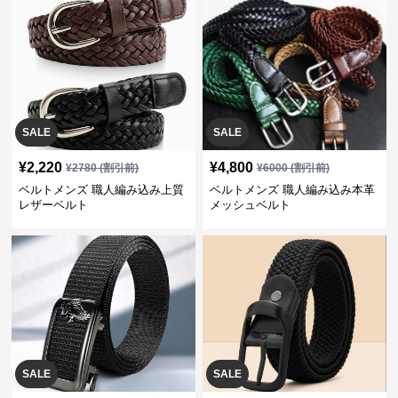
SALE
SALE
¥
2,220
¥
4,800
¥
2780
(割引前)
¥
6000
(割引前)
ベルトメンズ 職人編み込み上質
ベルトメンズ 職人編み込み本革
レザーベルト
メッシュベルト
SALE
SALE