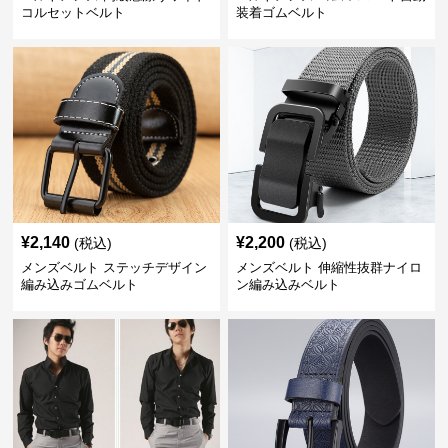
コルセットベルト
装着ゴムベルト
¥
2,140
¥
2,200
(税込)
(税込)
メンズベルト ステッチデザイン
メンズベルト 伸縮性抜群ナイロ
編み込みゴムベルト
ン編み込みベルト