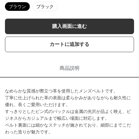
ブラウン
ブラック
購入画面に進む
カートに追加する
商品説明
なめらかな質感が際立つ革を使用したメンズベルトです。
丁寧に仕上げられた革の表面は柔らかみがありながらも耐久性に
優れ、長くご愛用いただけます。
すっきりとしたピン式のバックルは金属の光沢が品よく映え、ビ
ジネスからカジュアルまで幅広い場面に対応します。
ベルト裏面には細かなステッチが施されており、細部にまでこだ
わった造りが魅力です。