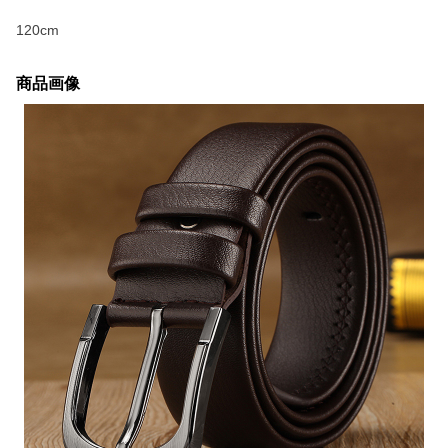
120cm
商品画像