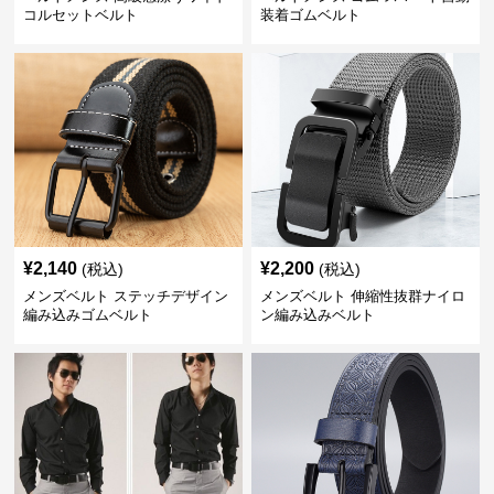
コルセットベルト
装着ゴムベルト
¥
2,140
¥
2,200
(税込)
(税込)
メンズベルト ステッチデザイン
メンズベルト 伸縮性抜群ナイロ
編み込みゴムベルト
ン編み込みベルト