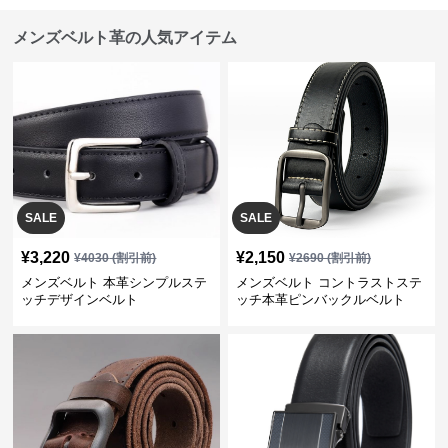
メンズベルト革の人気アイテム
SALE
SALE
¥
3,220
¥
2,150
¥
4030
(割引前)
¥
2690
(割引前)
メンズベルト 本革シンプルステ
メンズベルト コントラストステ
ッチデザインベルト
ッチ本革ピンバックルベルト