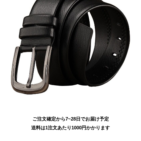
ご注文確定から7~28日でお届け予定
送料は1注文あたり
1000
円かかります