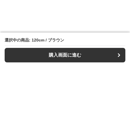
選択中の商品: 120cm / ブラウン
選択中の商品: 120cm / ブラウン
購入画面に進む
購入画面に進む