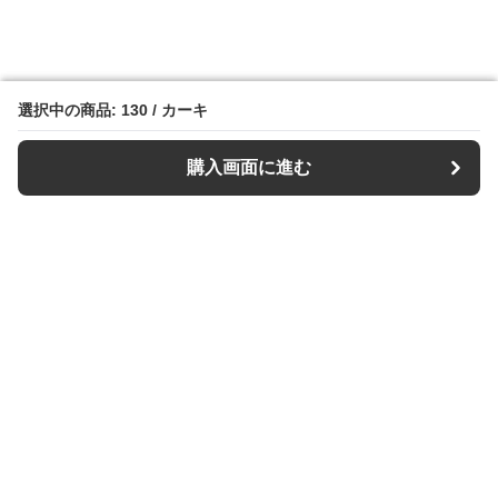
選択中の商品: 130 / カーキ
選択中の商品: 130 / カーキ
購入画面に進む
購入画面に進む
Belt-Lover
について