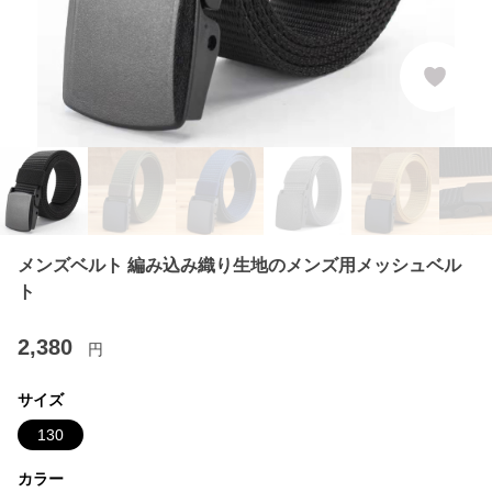
メンズベルト 編み込み織り生地のメンズ用メッシュベル
ト
2,380
円
サイズ
130
カラー