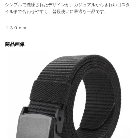
シンプルで洗練されたデザインが、カジュアルからきれい目スタ
イルまで合わせやすく、普段使いに最適な一品です。
１３０ｃｍ
商品画像