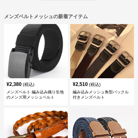
メンズベルトメッシュの新着アイテム
¥
2,380
¥
2,510
(税込)
(税込)
メンズベルト 編み込み織り生地
編み込みメッシュ角型バックル
のメンズ用メッシュベルト
付きメンズベルト