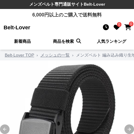
メンズベルト
専門通販サイト
Belt-Lover
6,000
円以上のご購入で送料無料
0
0
Belt-Lover
新着商品
商品を検索
人気ランキング
Belt-Lover TOP
›
メッシュの一覧
›
メンズベルト 編み込み織り生
Previous slide
Ne