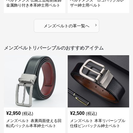
ベルトメンズ 伝統工芸彫刻装飾
ベルトメンズ ロゴバックルレ
金属飾り付き本革紳士用ベルト
ザー紳士用ベルト
›
メンズベルト
の
革
一覧へ
メンズベルトリバーシブルのおすすめアイテム
¥
2,950
¥
2,500
(税込)
(税込)
メンズベルト 表裏両面使える回
メンズベルト 本革リバーシブル
転式バックル本革紳士ベルト
仕様ピンバックル紳士ベルト