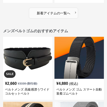
›
新着アイテムの一覧へ
メンズベルトゴムのおすすめアイテム
SALE
¥
2,660
¥
4,880
(税込)
¥
3330
(割引前)
ベルトメンズ 高級感漂うワイド
ベルトメンズ ゴム スマート自動
コルセットベルト
装着ゴムベルト