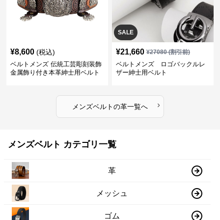
SALE
¥
8,600
¥
21,660
(税込)
¥
27080
(割引前)
ベルトメンズ 伝統工芸彫刻装飾
ベルトメンズ ロゴバックルレ
金属飾り付き本革紳士用ベルト
ザー紳士用ベルト
›
メンズベルト
の
革
一覧へ
メンズベルト カテゴリ一覧
革
メッシュ
ゴム