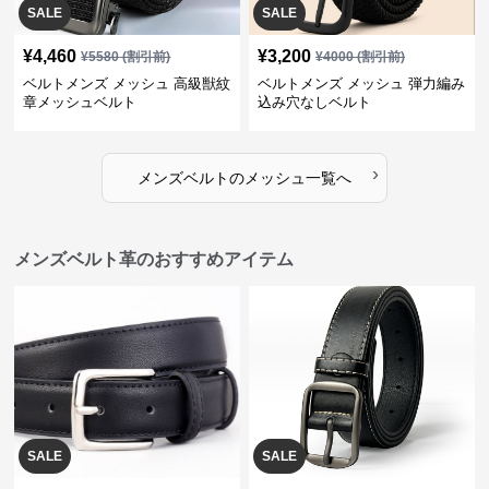
SALE
SALE
¥
4,460
¥
3,200
¥
5580
(割引前)
¥
4000
(割引前)
ベルトメンズ メッシュ 高級獣紋
ベルトメンズ メッシュ 弾力編み
章メッシュベルト
込み穴なしベルト
›
メンズベルト
の
メッシュ
一覧へ
メンズベルト革のおすすめアイテム
SALE
SALE