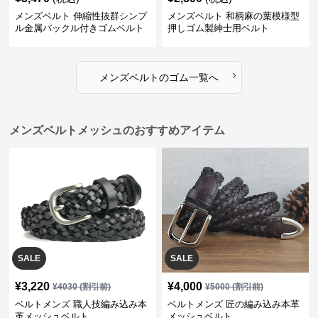
メンズベルト 伸縮性抜群シンプ
メンズベルト 和柄麻の葉模様型
ル金属バックル付きゴムベルト
押しゴム製紳士用ベルト
›
メンズベルト
の
ゴム
一覧へ
メンズベルトメッシュのおすすめアイテム
SALE
SALE
¥
3,220
¥
4,000
¥
4030
(割引前)
¥
5000
(割引前)
ベルトメンズ 職人技編み込み本
ベルトメンズ 匠の編み込み本革
革メッシュベルト
メッシュベルト