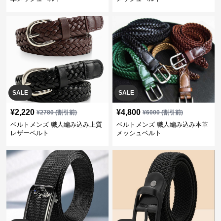
SALE
SALE
¥
2,220
¥
4,800
¥
2780
(割引前)
¥
6000
(割引前)
ベルトメンズ 職人編み込み上質
ベルトメンズ 職人編み込み本革
レザーベルト
メッシュベルト