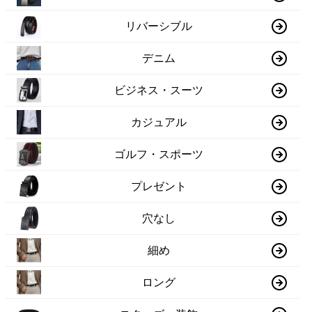
リバーシブル
デニム
ビジネス・スーツ
カジュアル
ゴルフ・スポーツ
プレゼント
穴なし
細め
ロング