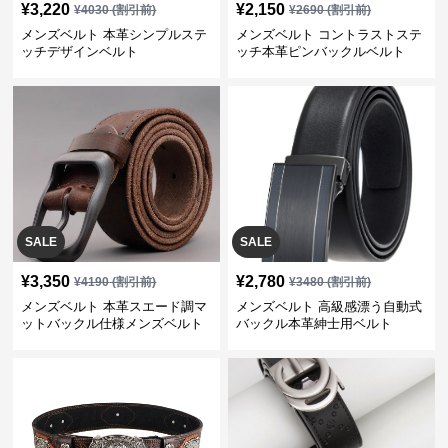
¥
3,220
¥
2,150
¥
4030
(割引前)
¥
2690
(割引前)
メンズベルト 本革シンプルステ
メンズベルト コントラストステ
ッチデザインベルト
ッチ本革ピンバックルベルト
SALE
SALE
¥
3,350
¥
2,780
¥
4190
(割引前)
¥
3480
(割引前)
メンズベルト 本革スエード調マ
メンズベルト 高級感漂う自動式
ットバックル仕様メンズベルト
バックル本革紳士用ベルト