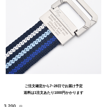
ご注文確定から7~28日でお届け予定
送料は1注文あたり
1000
円かかります
3,200
円