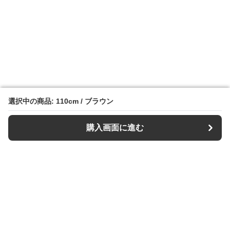
選択中の商品: 110cm / ブラウン
選択中の商品: 110cm / ブラウン
購入画面に進む
購入画面に進む