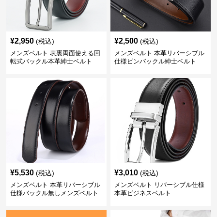
¥
2,950
¥
2,500
(税込)
(税込)
メンズベルト 表裏両面使える回
メンズベルト 本革リバーシブル
転式バックル本革紳士ベルト
仕様ピンバックル紳士ベルト
¥
5,530
¥
3,010
(税込)
(税込)
メンズベルト 本革リバーシブル
メンズベルト リバーシブル仕様
仕様バックル無しメンズベルト
本革ビジネスベルト