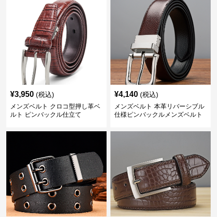
¥
3,950
¥
4,140
(税込)
(税込)
メンズベルト クロコ型押し革ベ
メンズベルト 本革リバーシブル
ルト ピンバックル仕立て
仕様ピンバックルメンズベルト