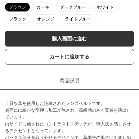
ブラウン
カーキ
ダークブルー
ホワイト
ブラック
オレンジ
ライトブルー
購入画面に進む
カートに追加する
商品説明
上質な革を使用した洗練されたメンズベルトです。
表面には細かな型押し加工が施され、高級感のある質感を演出し
ています。
両サイドに施されたコントラストステッチが、職人技を感じさせ
るアクセントとなっています。
バックル部分を取り外せるデザインで、革本来の風合いを楽しめ