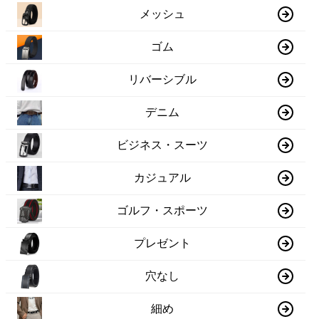
メッシュ
ゴム
リバーシブル
デニム
ビジネス・スーツ
カジュアル
ゴルフ・スポーツ
プレゼント
穴なし
細め