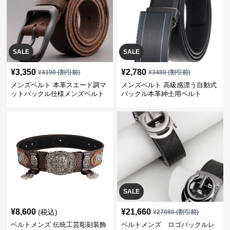
SALE
SALE
¥
3,350
¥
2,780
¥
4190
(割引前)
¥
3480
(割引前)
メンズベルト 本革スエード調マ
メンズベルト 高級感漂う自動式
ットバックル仕様メンズベルト
バックル本革紳士用ベルト
SALE
¥
8,600
¥
21,660
(税込)
¥
27080
(割引前)
ベルトメンズ 伝統工芸彫刻装飾
ベルトメンズ ロゴバックルレ