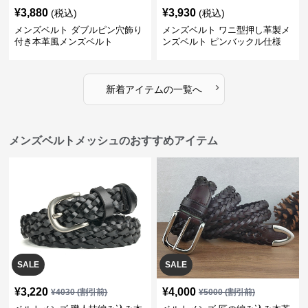
¥
3,880
¥
3,930
(税込)
(税込)
メンズベルト ダブルピン穴飾り
メンズベルト ワニ型押し革製メ
付き本革風メンズベルト
ンズベルト ピンバックル仕様
›
新着アイテムの一覧へ
メンズベルトメッシュのおすすめアイテム
SALE
SALE
¥
3,220
¥
4,000
¥
4030
(割引前)
¥
5000
(割引前)