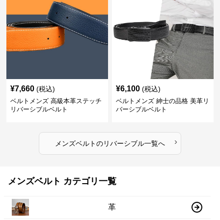
¥
7,660
¥
6,100
(税込)
(税込)
ベルトメンズ 高級本革ステッチ
ベルトメンズ 紳士の品格 美革リ
リバーシブルベルト
バーシブルベルト
›
メンズベルト
の
リバーシブル
一覧へ
メンズベルト カテゴリ一覧
革