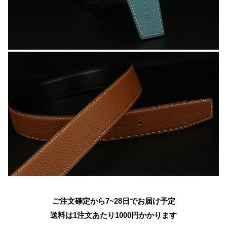
ご注文確定から7~28日でお届け予定
送料は1注文あたり
1000
円かかります