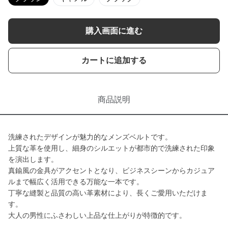
購入画面に進む
カートに追加する
商品説明
洗練されたデザインが魅力的なメンズベルトです。
上質な革を使用し、細身のシルエットが都市的で洗練された印象
を演出します。
真鍮風の金具がアクセントとなり、ビジネスシーンからカジュア
ルまで幅広く活用できる万能な一本です。
丁寧な縫製と品質の高い革素材により、長くご愛用いただけま
す。
大人の男性にふさわしい上品な仕上がりが特徴的です。