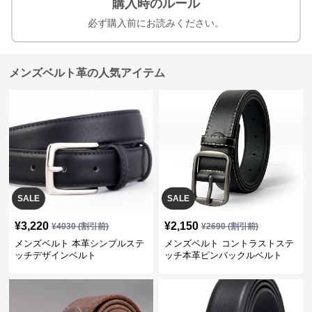
購入時のルール
必ず購入前にお読みください。
メンズベルト革の人気アイテム
SALE
SALE
¥
3,220
¥
2,150
¥
4030
(割引前)
¥
2690
(割引前)
メンズベルト 本革シンプルステ
メンズベルト コントラストステ
ッチデザインベルト
ッチ本革ピンバックルベルト