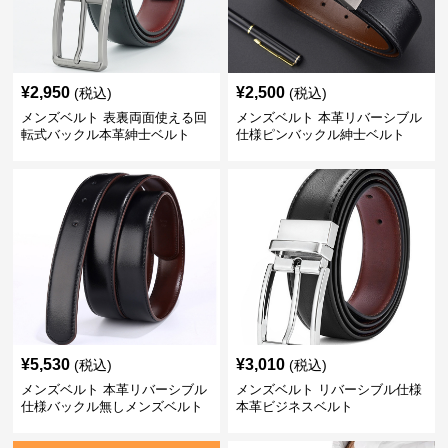
¥
2,950
¥
2,500
(税込)
(税込)
メンズベルト 表裏両面使える回
メンズベルト 本革リバーシブル
転式バックル本革紳士ベルト
仕様ピンバックル紳士ベルト
¥
5,530
¥
3,010
(税込)
(税込)
メンズベルト 本革リバーシブル
メンズベルト リバーシブル仕様
仕様バックル無しメンズベルト
本革ビジネスベルト