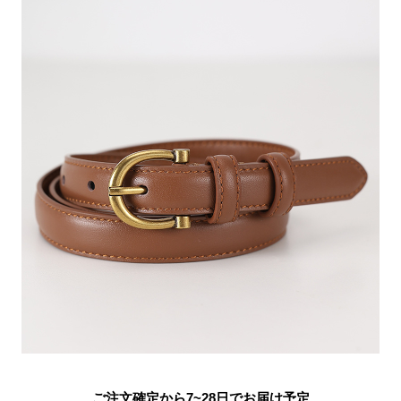
ご注文確定から7~28日でお届け予定