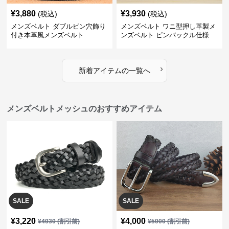
¥
3,880
¥
3,930
(税込)
(税込)
メンズベルト ダブルピン穴飾り
メンズベルト ワニ型押し革製メ
付き本革風メンズベルト
ンズベルト ピンバックル仕様
›
新着アイテムの一覧へ
メンズベルトメッシュのおすすめアイテム
SALE
SALE
¥
3,220
¥
4,000
¥
4030
(割引前)
¥
5000
(割引前)