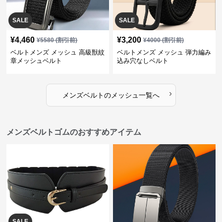
SALE
SALE
¥
4,460
¥
3,200
¥
5580
(割引前)
¥
4000
(割引前)
ベルトメンズ メッシュ 高級獣紋
ベルトメンズ メッシュ 弾力編み
章メッシュベルト
込み穴なしベルト
›
メンズベルト
の
メッシュ
一覧へ
メンズベルトゴムのおすすめアイテム
SALE