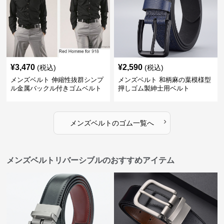
¥
3,470
¥
2,590
(税込)
(税込)
メンズベルト 伸縮性抜群シンプ
メンズベルト 和柄麻の葉模様型
ル金属バックル付きゴムベルト
押しゴム製紳士用ベルト
›
メンズベルト
の
ゴム
一覧へ
メンズベルトリバーシブルのおすすめアイテム