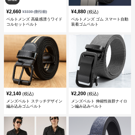
¥
2,660
¥
4,880
(税込)
¥
3330
(割引前)
ベルトメンズ 高級感漂うワイド
ベルトメンズ ゴム スマート自動
コルセットベルト
装着ゴムベルト
¥
2,140
¥
2,200
(税込)
(税込)
メンズベルト ステッチデザイン
メンズベルト 伸縮性抜群ナイロ
編み込みゴムベルト
ン編み込みベルト