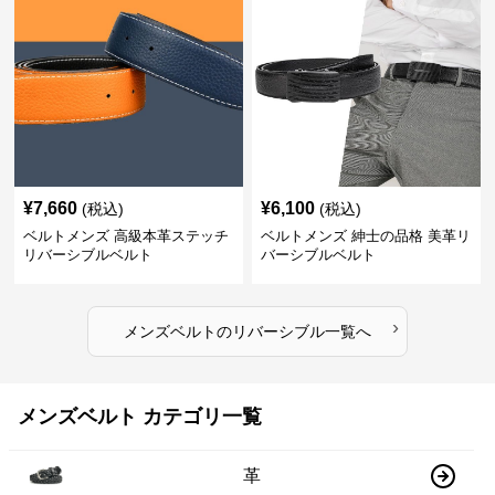
¥
7,660
¥
6,100
(税込)
(税込)
ベルトメンズ 高級本革ステッチ
ベルトメンズ 紳士の品格 美革リ
リバーシブルベルト
バーシブルベルト
›
メンズベルト
の
リバーシブル
一覧へ
メンズベルト カテゴリ一覧
革