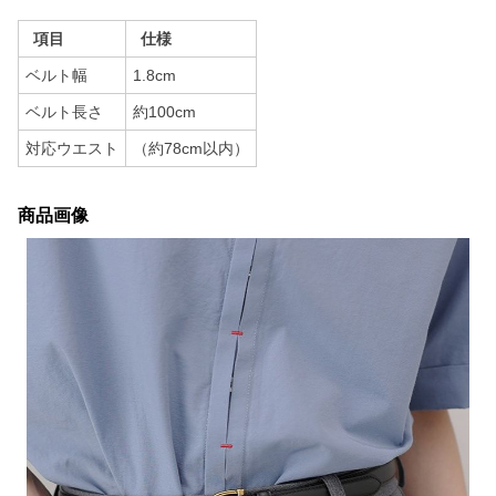
項目
仕様
ベルト幅
1.8cm
ベルト長さ
約100cm
対応ウエスト
（約78cm以内）
商品画像