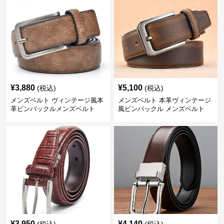
¥
3,880
¥
5,100
(税込)
(税込)
メンズベルト ヴィンテージ風本
メンズベルト 本革ヴィンテージ
革ピンバックルメンズベルト
風ピンバックル メンズベルト
¥
3,950
¥
4,140