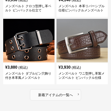
(税込)
(税込)
メンズベルト クロコ型押し革ベ
メンズベルト 本革リバーシブル
ルト ピンバックル仕立て
仕様ピンバックルメンズベルト
¥
3,880
¥
3,930
(税込)
(税込)
メンズベルト ダブルピン穴飾り
メンズベルト ワニ型押し革製メ
付き本革風メンズベルト
ンズベルト ピンバックル仕様
›
新着アイテムの一覧へ