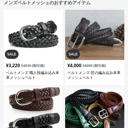
メンズベルトメッシュのおすすめアイテム
SALE
SALE
¥
3,220
¥
4,000
¥
4030
(割引前)
¥
5000
(割引前)
ベルトメンズ 職人技編み込み本
ベルトメンズ 匠の編み込み本革
革メッシュベルト
メッシュベルト