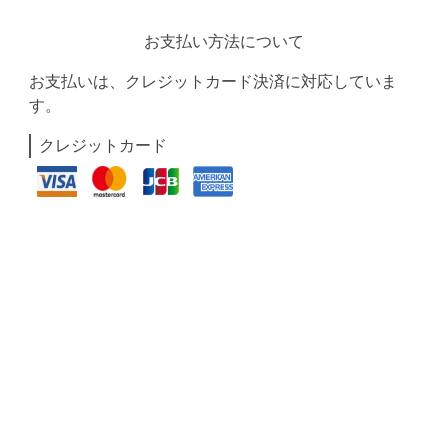
お支払い方法について
お支払いは、クレジットカード決済に対応していま
す。
クレジットカード