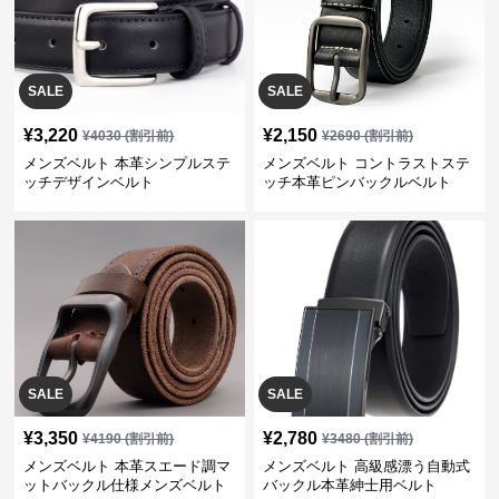
SALE
SALE
¥
3,220
¥
2,150
¥
4030
(割引前)
¥
2690
(割引前)
メンズベルト 本革シンプルステ
メンズベルト コントラストステ
ッチデザインベルト
ッチ本革ピンバックルベルト
SALE
SALE
¥
3,350
¥
2,780
¥
4190
(割引前)
¥
3480
(割引前)
メンズベルト 本革スエード調マ
メンズベルト 高級感漂う自動式
ットバックル仕様メンズベルト
バックル本革紳士用ベルト