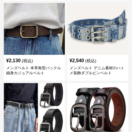
¥
2,130
¥
2,540
(税込)
(税込)
メンズベルト 本革角型バックル
メンズベルト デニム素材のハト
細身カジュアルベルト
メ装飾ダブルピンベルト