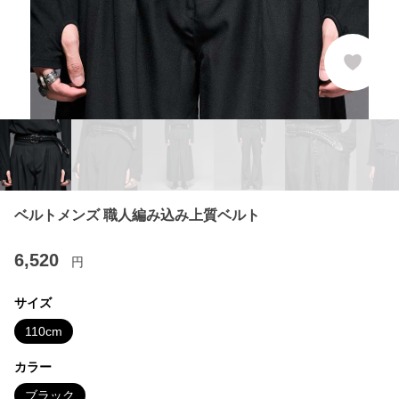
ベルトメンズ 職人編み込み上質ベルト
6,520
円
サイズ
110cm
カラー
ブラック