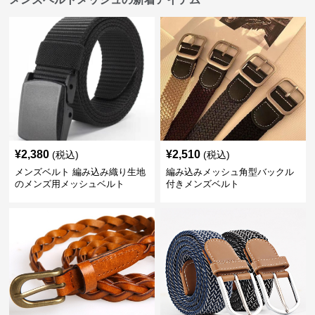
¥
2,380
¥
2,510
(税込)
(税込)
メンズベルト 編み込み織り生地
編み込みメッシュ角型バックル
のメンズ用メッシュベルト
付きメンズベルト