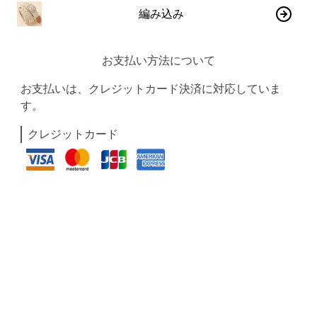
編み込み
お支払い方法について
お支払いは、クレジットカード決済に対応していま
す。
クレジットカード