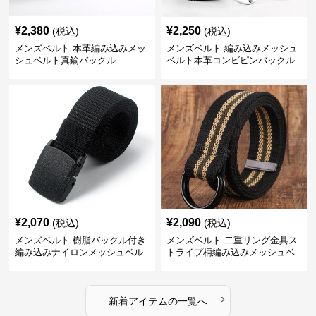
¥
2,380
¥
2,250
(税込)
(税込)
メンズベルト 本革編み込みメッ
メンズベルト 編み込みメッシュ
シュベルト真鍮バックル
ベルト本革コンビピンバックル
¥
2,070
¥
2,090
(税込)
(税込)
メンズベルト 樹脂バックル付き
メンズベルト 二重リング金具ス
編み込みナイロンメッシュベル
トライプ柄編み込みメッシュベ
ト
ルト
›
新着アイテムの一覧へ