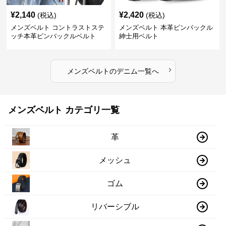
¥
2,140
¥
2,420
(税込)
(税込)
メンズベルト コントラストステ
メンズベルト 本革ピンバックル
ッチ本革ピンバックルベルト
紳士用ベルト
›
メンズベルト
の
デニム
一覧へ
メンズベルト カテゴリ一覧
革
メッシュ
ゴム
リバーシブル