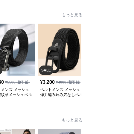
もっと見る
SALE
SALE
60
¥
3,200
¥
4,040
¥
5580
(割引前)
¥
4000
(割引前)
¥
5050
(割引前)
トメンズ メッシュ
ベルトメンズ メッシュ
ベルトメンズ メッシュ
獣紋章メッシュベル
弾力編み込み穴なしベル
スクエアバックル軽量メ
ト
ッシュベルト
もっと見る