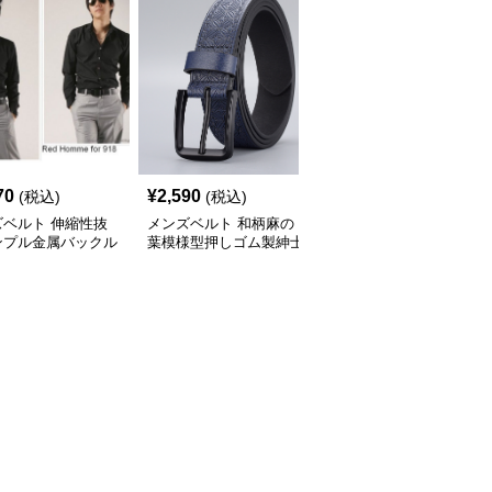
70
¥
2,590
¥
2,760
(税込)
(税込)
(税込)
ズベルト 伸縮性抜
メンズベルト 和柄麻の
メンズベルト メンズゴ
ンプル金属バックル
葉模様型押しゴム製紳士
ム製カジュアルベルト黒
ゴムベルト
用ベルト