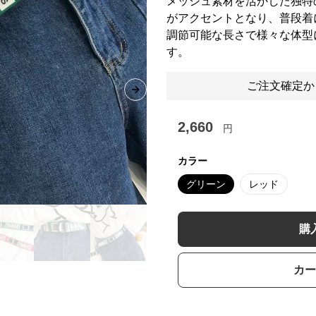
メッシュ素材を活かした独特
がアクセントとなり、普段着
調節可能な長さで様々な体型
す。
ご注文確定か
Next slide
2,660
円
カラー
グリーン
レッド
購
カー