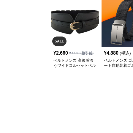
SALE
¥
2,660
¥
4,880
(税込)
¥
3330
(割引前)
ベルトメンズ 高級感漂
ベルトメンズ ゴ
うワイドコルセットベル
ート自動装着ゴ
ト