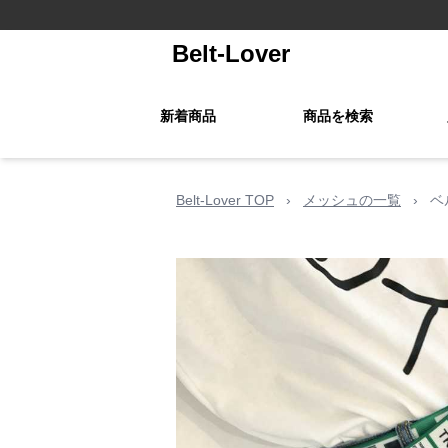
Belt-Lover
新着商品
商品を検索
Belt-Lover TOP
›
メッシュの一覧
›
ベ