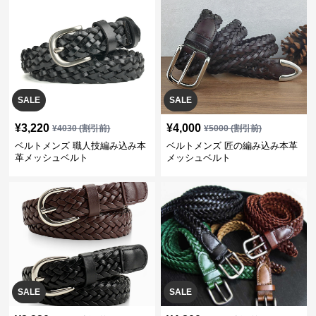
SALE
SALE
¥
3,220
¥
4,000
¥
4030
(割引前)
¥
5000
(割引前)
ベルトメンズ 職人技編み込み本
ベルトメンズ 匠の編み込み本革
革メッシュベルト
メッシュベルト
SALE
SALE