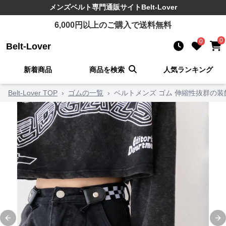
メンズベルト
専門通販サイト
Belt-Lover
6,000
円以上のご購入で送料無料
0
0
Belt-Lover
新着商品
商品を検索
人気ランキング
Belt-Lover TOP
›
ゴムの一覧
›
ベルトメンズ ゴム 伸縮性抜群の装
Previous slide
Ne