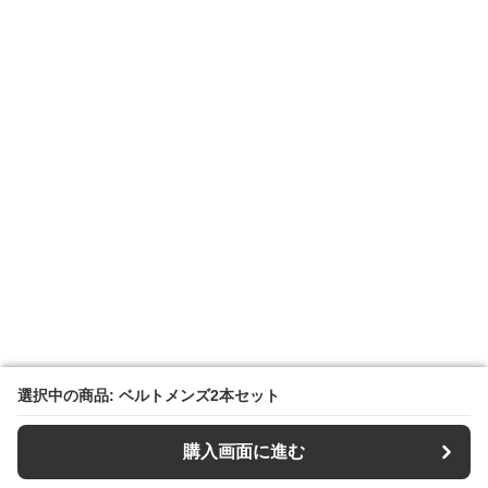
選択中の商品: ベルトメンズ2本セット
選択中の商品: ベルトメンズ2本セット
購入画面に進む
購入画面に進む