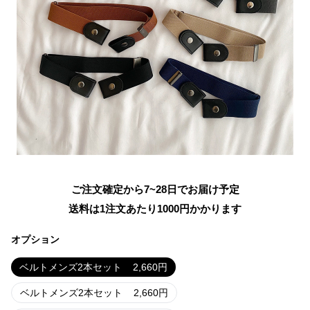
ご注文確定から7~28日でお届け予定
送料は1注文あたり
1000
円かかります
オプション
ベルトメンズ2本セット
2,660
円
ベルトメンズ2本セット
2,660
円