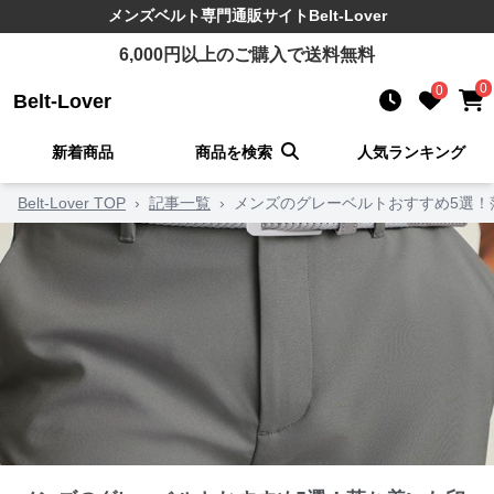
メンズベルト
専門通販サイト
Belt-Lover
6,000
円以上のご購入で送料無料
0
0
Belt-Lover
新着商品
商品を検索
人気ランキング
Belt-Lover TOP
›
記事一覧
›
メンズのグレーベルトおすすめ5選！