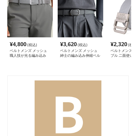
¥
4,800
¥
3,620
¥
2,320
(税込)
(税込)
(税込
ベルトメンズ メッシュ
ベルトメンズ メッシュ
ベルトメンズ 
職人技が光る編み込み
紳士の編み込み伸縮ベル
ブル 二面使い
ト
ルト