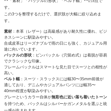
**「素材」「バックルの形状」「ベルト幅」**の3点で
す。
この3つを整理するだけで、選択肢が大幅に絞り込めま
す。
素材
：本革（レザー）は高級感があり耐久性に優れ、ビジ
ネスシーンに馴染みやすい。
合成皮革はリーズナブルで雨の日にも強く、カジュアル用
途に向いています。
バックルの形状
：ピンバックル（穴留め式）は着脱が容易
でクラシックな印象。
フレームバックルはスマートな見た目でスーツとの相性が
高い。
ベルト幅
：スーツ・スラックスには幅30〜35mm前後が
適しており、デニムやカジュアルパンツには幅35〜
40mm程度が馴染みやすい。
グレーというカラー自体が
無彩色に近い落ち着いたトーン
を持つため、バックルはシルバーかガンメタルを選ぶと統
一感が生まれます。