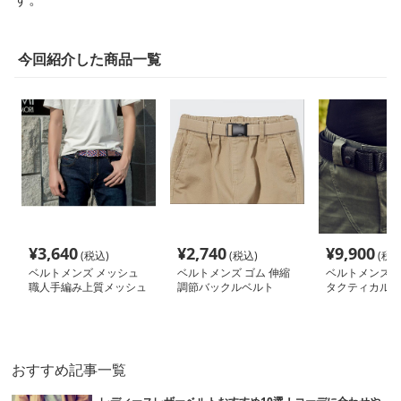
今回紹介した商品一覧
¥
3,640
¥
2,740
¥
9,900
(税込)
(税込)
(税込
ベルトメンズ メッシュ
ベルトメンズ ゴム 伸縮
ベルトメンズ 
職人手編み上質メッシュ
調節バックルベルト
タクティカル機
ベルト
シュベルト
おすすめ記事一覧