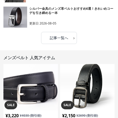
シルバー金具のメンズ革ベルトおすすめ6選！きれいめコー
デを引き締める一本
更新日
2026-08-05
›
記事一覧へ
メンズベルト 人気アイテム
SALE
SALE
¥
3,220
¥
2,150
¥
4030
(割引前)
¥
2690
(割引前)