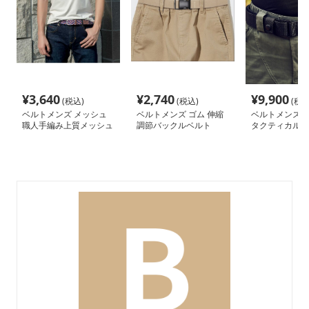
¥
3,640
¥
2,740
¥
9,900
(税込)
(税込)
(税込
ベルトメンズ メッシュ
ベルトメンズ ゴム 伸縮
ベルトメンズ 
職人手編み上質メッシュ
調節バックルベルト
タクティカル機
ベルト
シュベルト