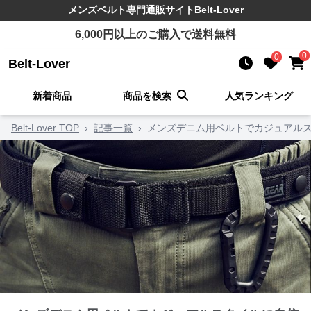
メンズベルト
専門通販サイト
Belt-Lover
6,000
円以上のご購入で送料無料
0
0
Belt-Lover
新着商品
商品を検索
人気ランキング
Belt-Lover TOP
›
記事一覧
›
メンズデニム用ベルトでカジュアルス