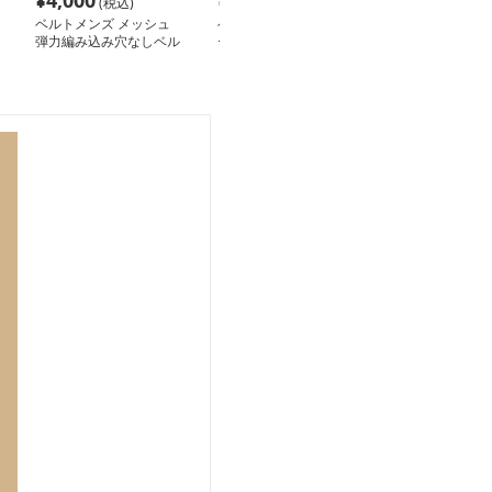
¥
4,000
¥
5,640
¥
5,260
(税込)
(税込)
(税込
ベルトメンズ メッシュ
ベルトメンズ 革 本革ベ
ベルトメンズ 革
弾力編み込み穴なしベル
ーシックバックルベルト
人手作り上質牛
ト