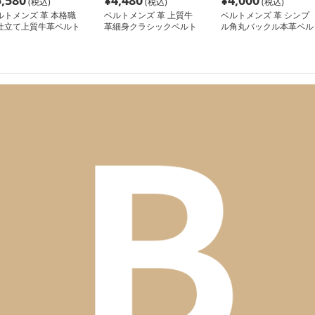
5,580
¥
4,480
¥
4,000
(税込)
(税込)
(税込)
ルトメンズ 革 本格職
ベルトメンズ 革 上質牛
ベルトメンズ 革 シンプ
仕立て上質牛革ベルト
革細身クラシックベルト
ル角丸バックル本革ベル
ト