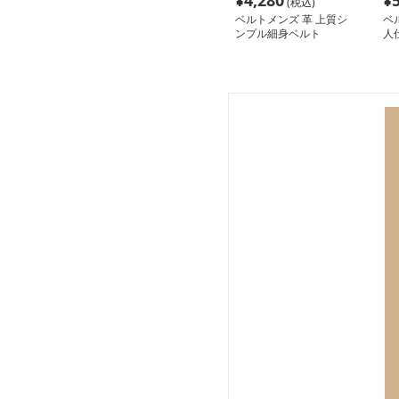
¥
4,280
¥
(税込)
ベルトメンズ 革 上質シ
ベ
ンプル細身ベルト
人